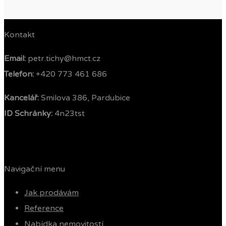
Kontakt
Email:
petr.tichy@hmct.cz
Telefon: ‭
+420 773 461 686‬
Kancelář:
Smilova 386, Pardubice
ID Schránky:
4n23tst
Navigační menu
Jak prodávám
Reference
Nabídka nemovitostí