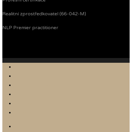
Profesní certifikace
Realitní zprostředkovatel (66-042-M)
NLP Premier practitioner
Jak prodávám
Reference
Nabídka nemovitostí
Články
Online odhad
Kontakt