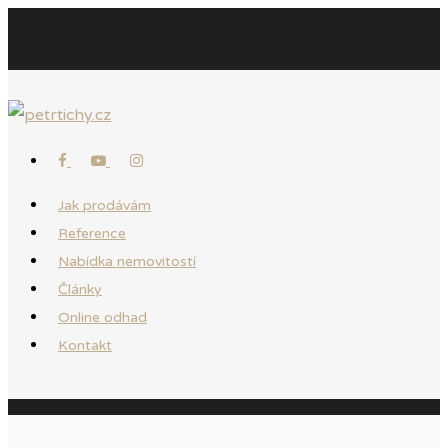
Jak prodávám
Reference
Nabídka nemovitostí
Články
Online odhad
Kontakt