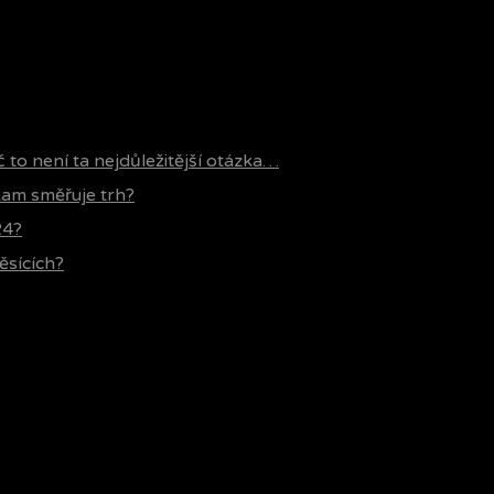
č to není ta nejdůležitější otázka…
 kam směřuje trh?
24?
ěsících?