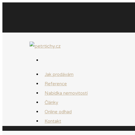
Jak prodávám
Reference
Nabídka nemovitostí
Články
Online odhad
Kontakt