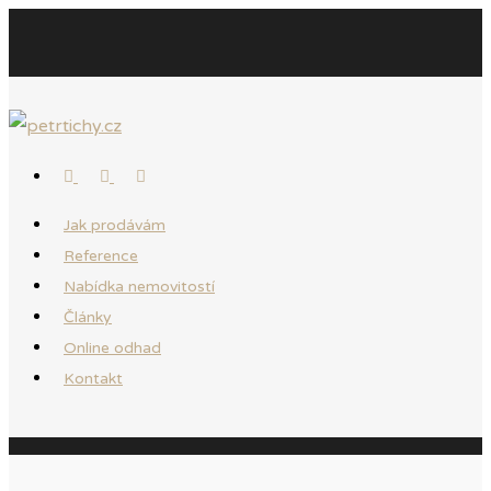
Jak prodávám
Reference
Nabídka nemovitostí
Články
Online odhad
Kontakt