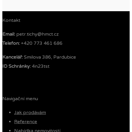
Kontakt
Email:
petr.tichy@hmct.cz
Telefon: ‭
+420 773 461 686‬
Kancelář:
Smilova 386, Pardubice
ID Schránky:
4n23tst
Navigační menu
Jak prodávám
Reference
Nabídka nemovitostí