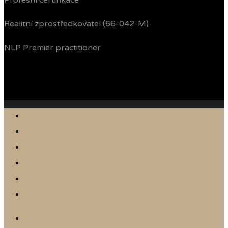
Profesní certifikace
Realitní zprostředkovatel (66-042-M)
NLP Premier practitioner
Jak prodávám
Reference
Nabídka nemovitostí
Články
Online odhad
Kontakt