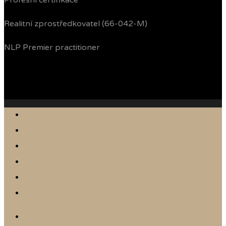
Profesní certifikace
Realitní zprostředkovatel (66-042-M)
NLP Premier practitioner
Jak prodávám
Reference
Nabídka nemovitostí
Články
Online odhad
Kontakt