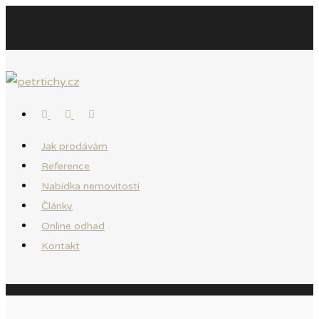
Jak prodávám
Reference
Nabídka nemovitostí
Články
Online odhad
Kontakt