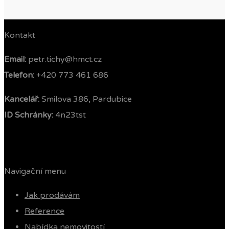
Kontakt
Email:
petr.tichy@hmct.cz
Telefon: ‭
+420 773 461 686‬
Kancelář:
Smilova 386, Pardubice
ID Schránky:
4n23tst
Navigační menu
Jak prodávám
Reference
Nabídka nemovitostí