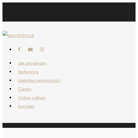
Jak prodávám
Reference
Nabídka nemovitostí
Články
Online odhad
Kontakt