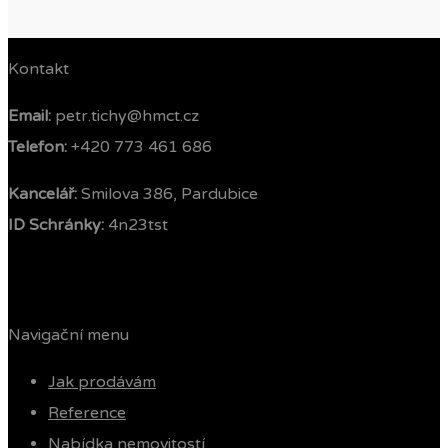
Kontakt
Email:
petr.tichy@hmct.cz
Telefon: ‭
+420 773 461 686‬
Kancelář:
Smilova 386, Pardubice
ID Schránky:
4n23tst
Navigační menu
Jak prodávám
Reference
Nabídka nemovitostí