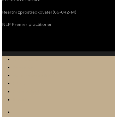
Profesní certifikace
Realitní zprostředkovatel (66-042-M)
NLP Premier practitioner
Jak prodávám
Reference
Nabídka nemovitostí
Články
Online odhad
Kontakt