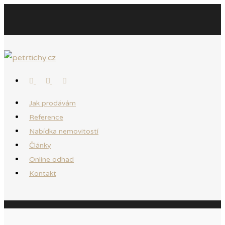
Jak prodávám
Reference
Nabídka nemovitostí
Články
Online odhad
Kontakt