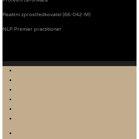
Profesní certifikace
Realitní zprostředkovatel (66-042-M)
NLP Premier practitioner
Jak prodávám
Reference
Nabídka nemovitostí
Články
Online odhad
Kontakt