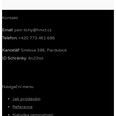
Kontakt
Email:
petr.tichy@hmct.cz
Telefon: ‭
+420 773 461 686‬
Kancelář:
Smilova 386, Pardubice
ID Schránky:
4n23tst
Navigační menu
Jak prodávám
Reference
Nabídka nemovitostí