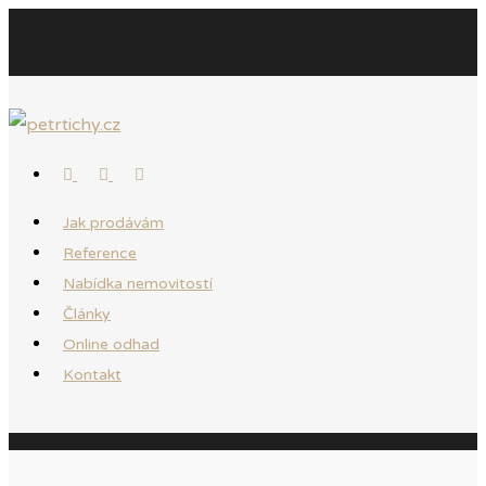
Jak prodávám
Reference
Nabídka nemovitostí
Články
Online odhad
Kontakt