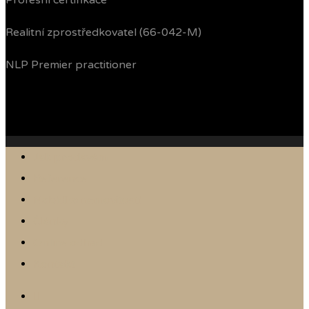
Profesní certifikace
Realitní zprostředkovatel (66-042-M)
NLP Premier practitioner
Jak prodávám
Reference
Nabídka nemovitostí
Články
Online odhad
Kontakt