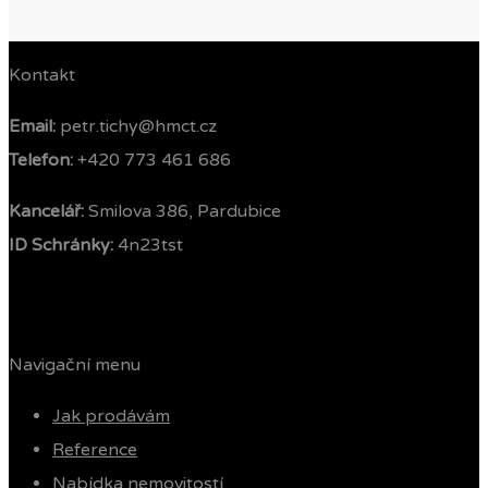
Kontakt
Email:
petr.tichy@hmct.cz
Telefon: ‭
+420 773 461 686‬
Kancelář:
Smilova 386, Pardubice
ID Schránky:
4n23tst
Navigační menu
Jak prodávám
Reference
Nabídka nemovitostí