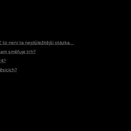
č to není ta nejdůležitější otázka…
 kam směřuje trh?
24?
ěsících?