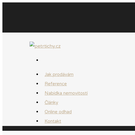
Jak prodávám
Reference
Nabídka nemovitostí
Články
Online odhad
Kontakt