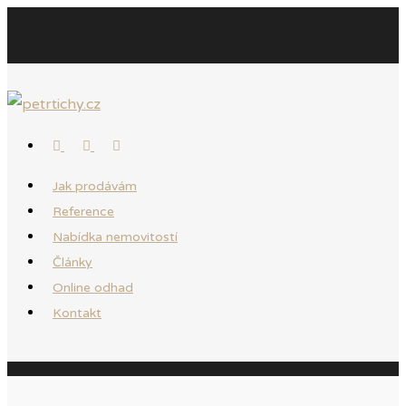
Jak prodávám
Reference
Nabídka nemovitostí
Články
Online odhad
Kontakt