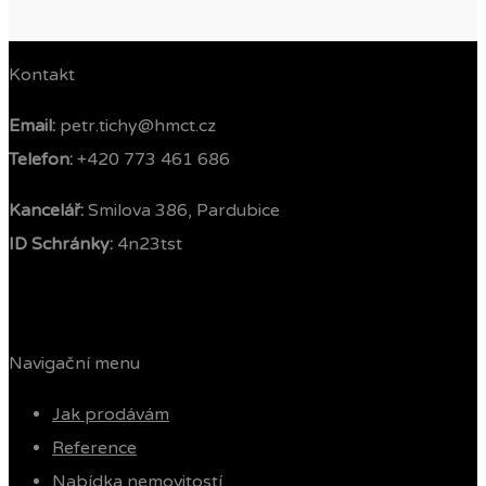
Kontakt
Email:
petr.tichy@hmct.cz
Telefon: ‭
+420 773 461 686‬
Kancelář:
Smilova 386, Pardubice
ID Schránky:
4n23tst
Navigační menu
Jak prodávám
Reference
Nabídka nemovitostí