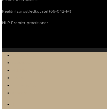
Profesní certifikace
Realitní zprostředkovatel (66-042-M)
NLP Premier practitioner
Jak prodávám
Reference
Nabídka nemovitostí
Články
Online odhad
Kontakt