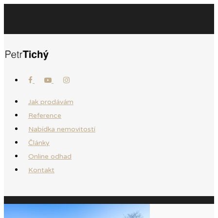
Jak prodávám
Reference
Nabídka nemovitostí
Články
Online odhad
Kontakt