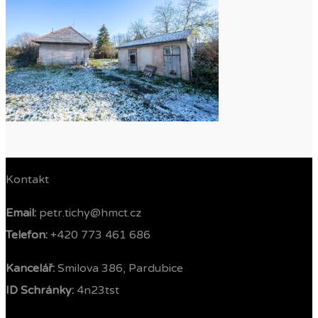
Kontakt
Email:
petr.tichy@hmct.cz
Telefon: ‭
+420 773 461 686‬
Kancelář:
Smilova 386, Pardubice
ID Schránky:
4n23tst