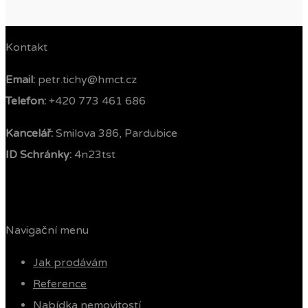
Kontakt
Email:
petr.tichy@hmct.cz
Telefon: ‭
+420 773 461 686‬
Kancelář:
Smilova 386, Pardubice
ID Schránky:
4n23tst
Navigační menu
Jak prodávám
Reference
Nabídka nemovitostí