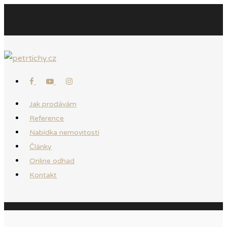
Jak prodávám
Reference
Nabídka nemovitostí
Články
Online odhad
Kontakt