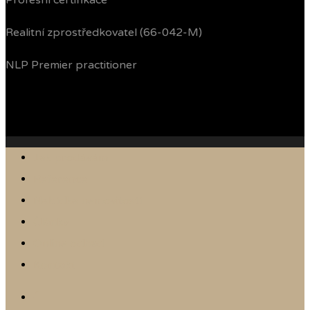
Profesní certifikace
Realitní zprostředkovatel (66-042-M)
NLP Premier practitioner
Jak prodávám
Reference
Nabídka nemovitostí
Články
Online odhad
Kontakt