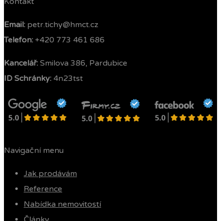
Kontakt
Email:
petr.tichy@hmct.cz
Telefon: ‭
+420 773 461 686‬
Kancelář:
Smilova 386, Pardubice
ID Schránky:
4n23tst
Navigační menu
Jak prodávám
Reference
Nabídka nemovitostí
Články