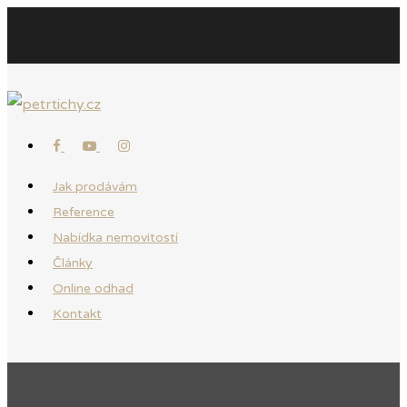
Jak prodávám
Reference
Nabídka nemovitostí
Články
Online odhad
Kontakt