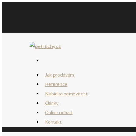
Jak prodávám
Reference
Nabídka nemovitostí
Články
Online odhad
Kontakt