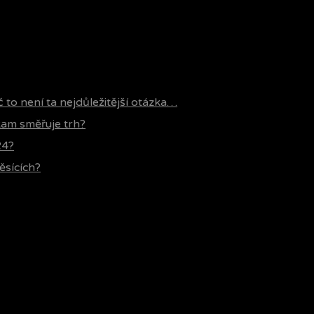
č to není ta nejdůležitější otázka…
 kam směřuje trh?
24?
ěsících?