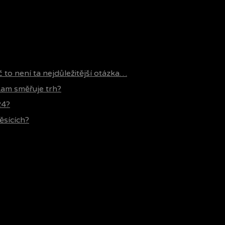
č to není ta nejdůležitější otázka…
 kam směřuje trh?
24?
ěsících?