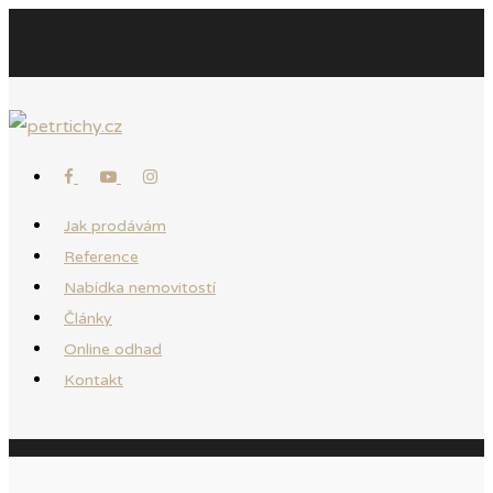
Jak prodávám
Reference
Nabídka nemovitostí
Články
Online odhad
Kontakt