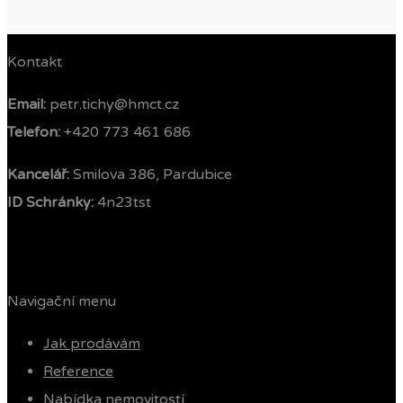
Kontakt
Email:
petr.tichy@hmct.cz
Telefon: ‭
+420 773 461 686‬
Kancelář:
Smilova 386, Pardubice
ID Schránky:
4n23tst
Navigační menu
Jak prodávám
Reference
Nabídka nemovitostí