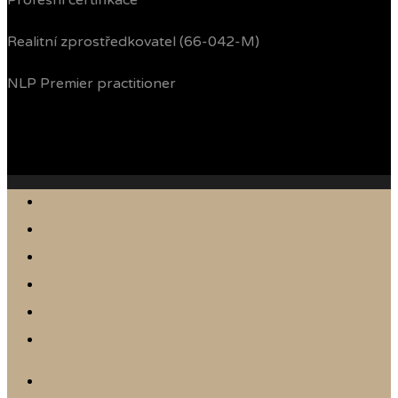
Profesní certifikace
Realitní zprostředkovatel (66-042-M)
NLP Premier practitioner
Jak prodávám
Reference
Nabídka nemovitostí
Články
Online odhad
Kontakt