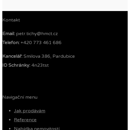
Kontakt
Email:
petr.tichy@hmct.cz
Telefon: ‭
+420 773 461 686‬
Kancelář:
Smilova 386, Pardubice
ID Schránky:
4n23tst
Navigační menu
Jak prodávám
Reference
Nabídka nemovitostí