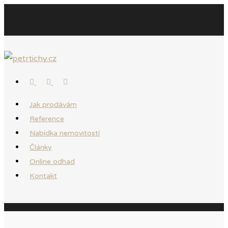
Jak prodávám
Reference
Nabídka nemovitostí
Články
Online odhad
Kontakt