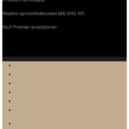
Profesní certifikace
Realitní zprostředkovatel (66-042-M)
NLP Premier practitioner
Jak prodávám
Reference
Nabídka nemovitostí
Články
Online odhad
Kontakt