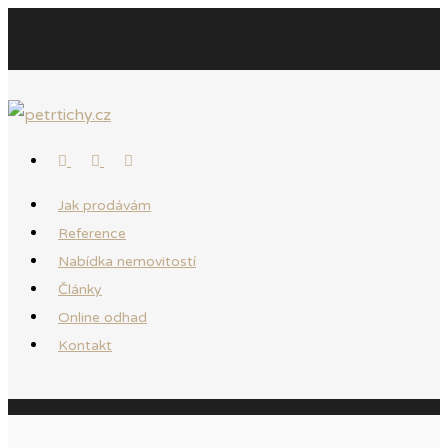
Jak prodávám
Reference
Nabídka nemovitostí
Články
Online odhad
Kontakt