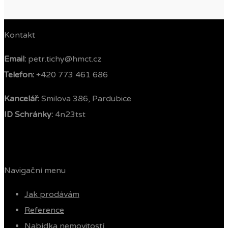
Kontakt
Email:
petr.tichy@hmct.cz
Telefon: ‭
+420 773 461 686‬
Kancelář:
Smilova 386, Pardubice
ID Schránky:
4n23tst
Navigační menu
Jak prodávám
Reference
Nabídka nemovitostí