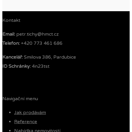
Kontakt
Email:
petr.tichy@hmct.cz
Telefon: ‭
+420 773 461 686‬
Kancelář:
Smilova 386, Pardubice
ID Schránky:
4n23tst
Navigační menu
Jak prodávám
Reference
Nabídka nemovitostí