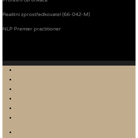
Profesní certifikace
Realitní zprostředkovatel (66-042-M)
NLP Premier practitioner
Jak prodávám
Reference
Nabídka nemovitostí
Články
Online odhad
Kontakt