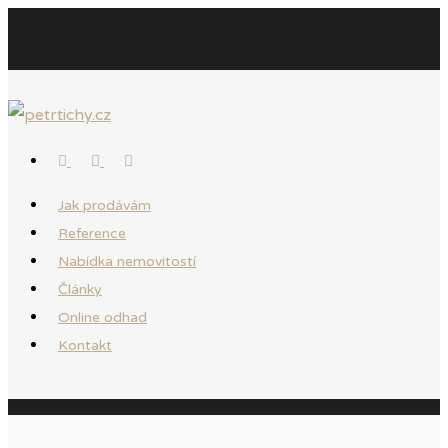
Jak prodávám
Reference
Nabídka nemovitostí
Články
Online odhad
Kontakt