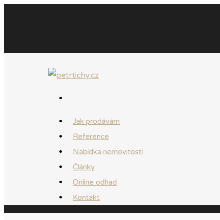
Jak prodávám
Reference
Nabídka nemovitostí
Články
Online odhad
Kontakt