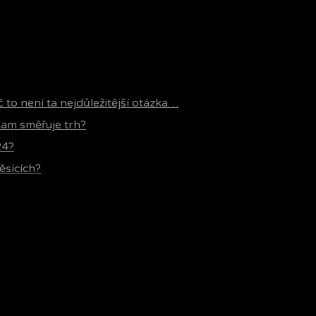
č to není ta nejdůležitější otázka…
 kam směřuje trh?
24?
ěsících?