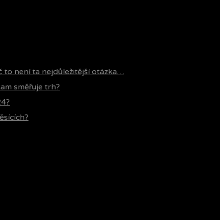
č to není ta nejdůležitější otázka…
 kam směřuje trh?
24?
ěsících?