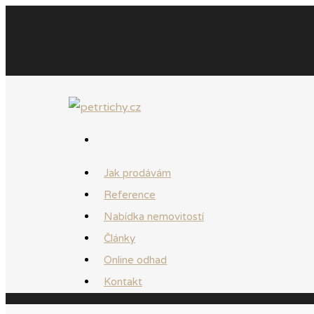
Jak prodávám
Reference
Nabídka nemovitostí
Články
Online odhad
Kontakt