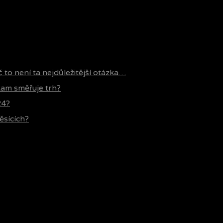
č to není ta nejdůležitější otázka…
 kam směřuje trh?
24?
ěsících?