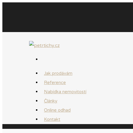
Jak prodávám
Reference
Nabídka nemovitostí
Články
Online odhad
Kontakt