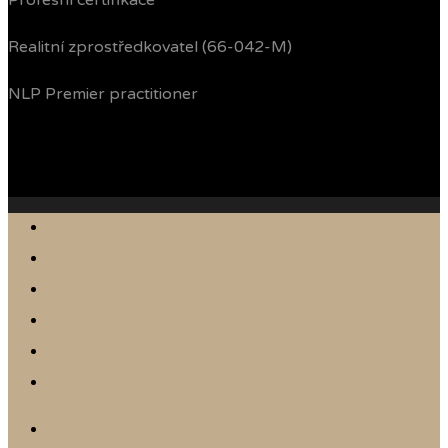
Profesní certifikace
Realitní zprostředkovatel (66-042-M)
NLP Premier practitioner
Jak prodávám
Reference
Nabídka nemovitostí
Články
Online odhad
Kontakt