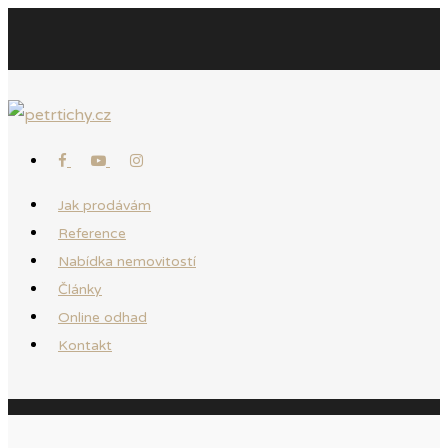
Jak prodávám
Reference
Nabídka nemovitostí
Články
Online odhad
Kontakt