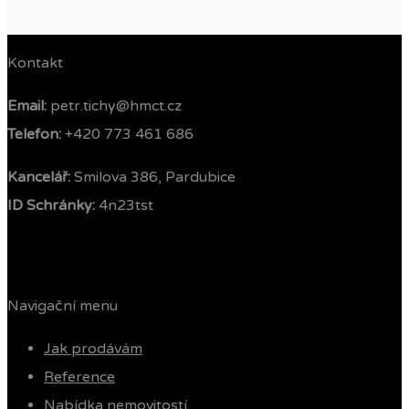
Kontakt
Email:
petr.tichy@hmct.cz
Telefon: ‭
+420 773 461 686‬
Kancelář:
Smilova 386, Pardubice
ID Schránky:
4n23tst
Navigační menu
Jak prodávám
Reference
Nabídka nemovitostí