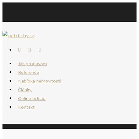
Jak prodávám
Reference
Nabídka nemovitostí
Články
Online odhad
Kontakt