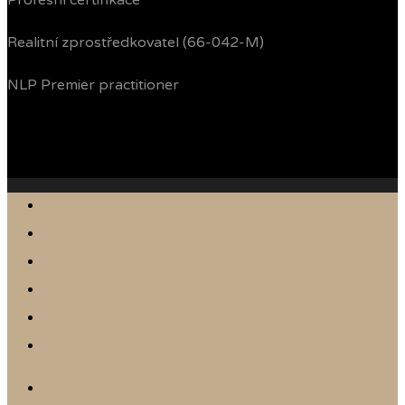
Profesní certifikace
Realitní zprostředkovatel (66-042-M)
NLP Premier practitioner
Jak prodávám
Reference
Nabídka nemovitostí
Články
Online odhad
Kontakt