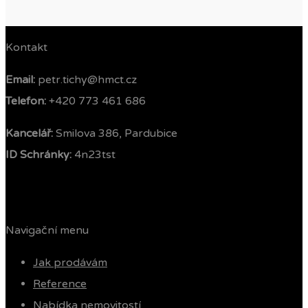
Kontakt
Email:
petr.tichy@hmct.cz
Telefon: ‭
+420 773 461 686‬
Kancelář:
Smilova 386, Pardubice
ID Schránky:
4n23tst
Navigační menu
Jak prodávám
Reference
Nabídka nemovitostí