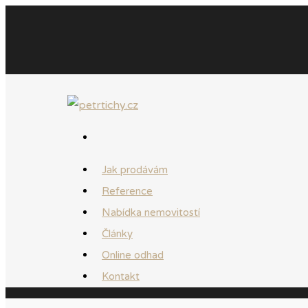
Jak prodávám
Reference
Nabídka nemovitostí
Články
Online odhad
Kontakt