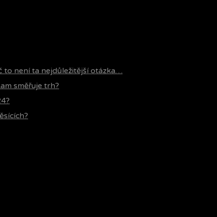
č to není ta nejdůležitější otázka…
 kam směřuje trh?
24?
ěsících?