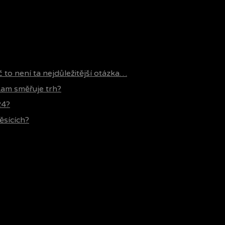
č to není ta nejdůležitější otázka…
 kam směřuje trh?
24?
ěsících?