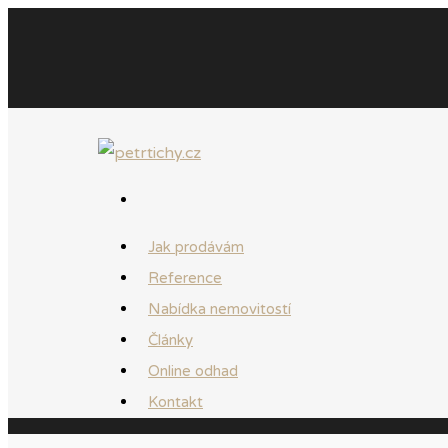
Jak prodávám
Reference
Nabídka nemovitostí
Články
Online odhad
Kontakt