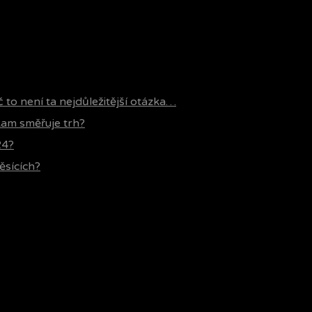
č to není ta nejdůležitější otázka…
 kam směřuje trh?
24?
ěsících?