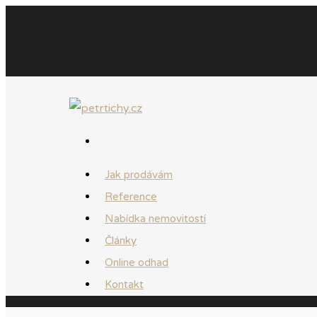
Jak prodávám
Reference
Nabídka nemovitostí
Články
Online odhad
Kontakt