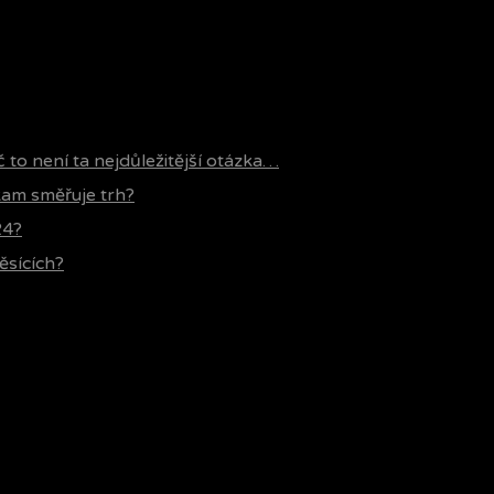
č to není ta nejdůležitější otázka…
 kam směřuje trh?
24?
ěsících?