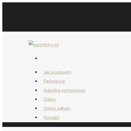
Jak prodávám
Reference
Nabídka nemovitostí
Články
Online odhad
Kontakt