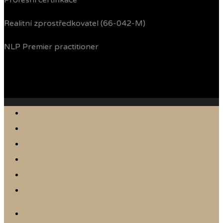
Profesní certifikace
Realitní zprostředkovatel (66-042-M)
NLP Premier practitioner
Jak prodávám
Reference
Nabídka nemovitostí
Články
Online odhad
Kontakt