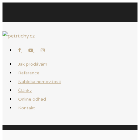
Jak prodávám
Reference
Nabídka nemovitostí
Články
Online odhad
Kontakt