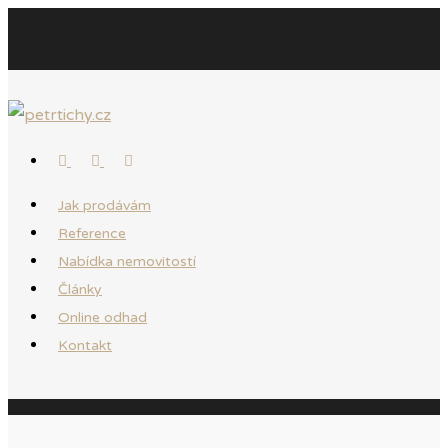
Jak prodávám
Reference
Nabídka nemovitostí
Články
Online odhad
Kontakt