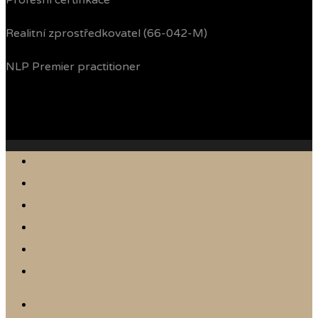
Profesní certifikace
Realitní zprostředkovatel (66-042-M)
NLP Premier practitioner
Jak prodávám
Reference
Nabídka nemovitostí
Články
Online odhad
Kontakt