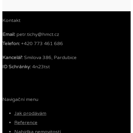
Kontakt
Email:
petr.tichy@hmct.cz
Telefon: ‭
+420 773 461 686‬
Kancelář:
Smilova 386, Pardubice
ID Schránky:
4n23tst
Navigační menu
Jak prodávám
Reference
Nabídka nemovitostí