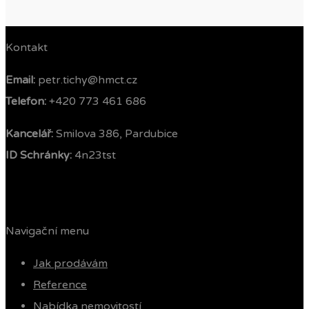
Kontakt
Email:
petr.tichy@hmct.cz
Telefon: ‭
+420 773 461 686‬
Kancelář:
Smilova 386, Pardubice
ID Schránky:
4n23tst
Navigační menu
Jak prodávám
Reference
Nabídka nemovitostí