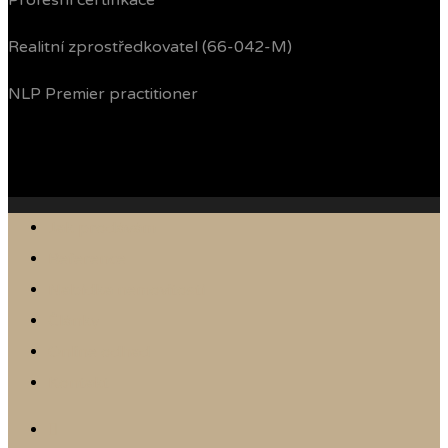
Profesní certifikace
Realitní zprostředkovatel (66-042-M)
NLP Premier practitioner
Jak prodávám
Reference
Nabídka nemovitostí
Články
Online odhad
Kontakt