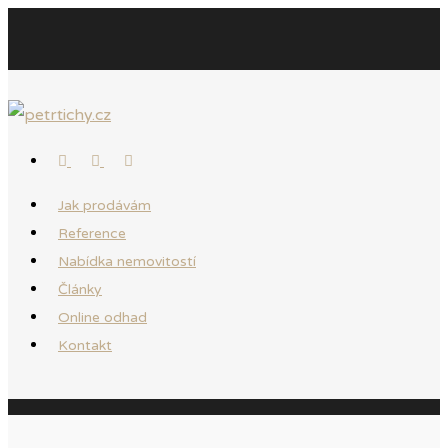
Jak prodávám
Reference
Nabídka nemovitostí
Články
Online odhad
Kontakt