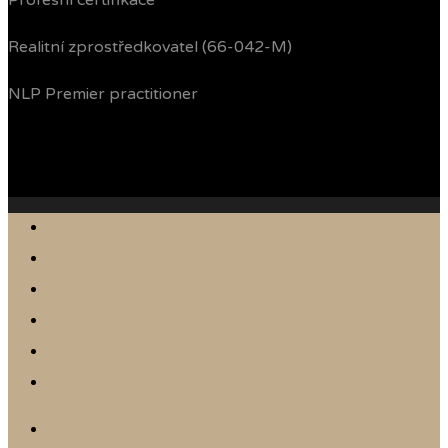
Profesní certifikace
Realitní zprostředkovatel (66-042-M)
NLP Premier practitioner
Jak prodávám
Reference
Nabídka nemovitostí
Články
Online odhad
Kontakt