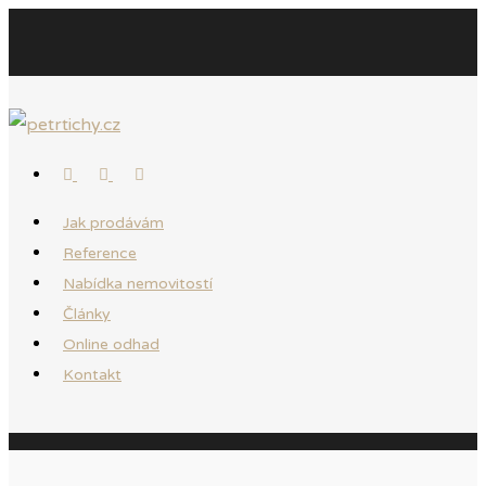
Jak prodávám
Reference
Nabídka nemovitostí
Články
Online odhad
Kontakt