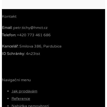
Kontakt
Email:
petr.tichy@hmct.cz
Telefon: ‭
+420 773 461 686‬
Kancelář:
Smilova 386, Pardubice
ID Schránky:
4n23tst
Navigační menu
Jak prodávám
Reference
Nabídka nemovitostí