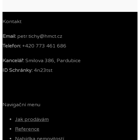
Kontakt
Email:
petr.tichy@hmct.cz
Telefon: ‭
+420 773 461 686‬
Kancelář:
Smilova 386, Pardubice
ID Schránky:
4n23tst
Navigační menu
Jak prodávám
Reference
Nabídka nemovitostí