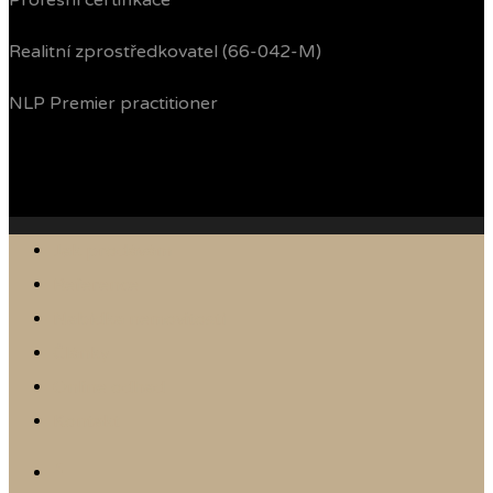
Profesní certifikace
Realitní zprostředkovatel (66-042-M)
NLP Premier practitioner
Jak prodávám
Reference
Nabídka nemovitostí
Články
Online odhad
Kontakt