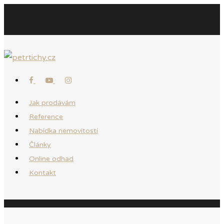
Jak prodávám
Reference
Nabídka nemovitostí
Články
Online odhad
Kontakt