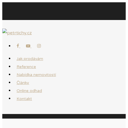
Jak prodávám
Reference
Nabídka nemovitostí
Články
Online odhad
Kontakt