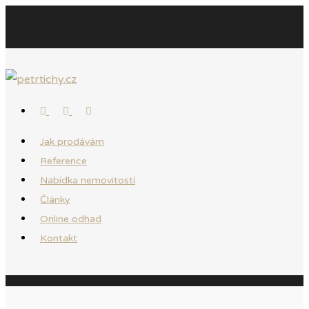
Jak prodávám
Reference
Nabídka nemovitostí
Články
Online odhad
Kontakt