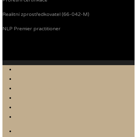
Profesní certifikace
Realitní zprostředkovatel (66-042-M)
NLP Premier practitioner
Jak prodávám
Reference
Nabídka nemovitostí
Články
Online odhad
Kontakt