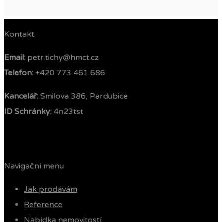
Kontakt
Email:
petr.tichy@hmct.cz
Telefon: ‭
+420 773 461 686‬
Kancelář:
Smilova 386, Pardubice
ID Schránky:
4n23tst
Navigační menu
Jak prodávám
Reference
Nabídka nemovitostí