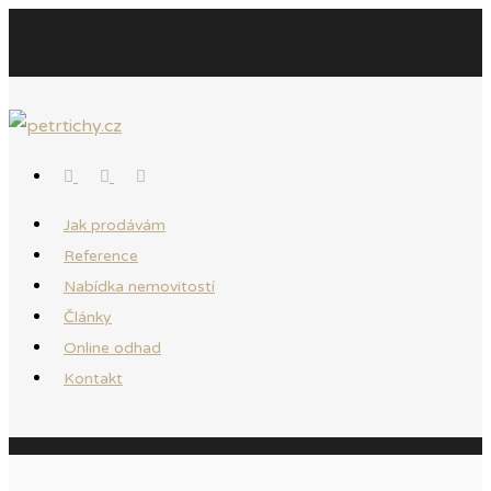
Jak prodávám
Reference
Nabídka nemovitostí
Články
Online odhad
Kontakt