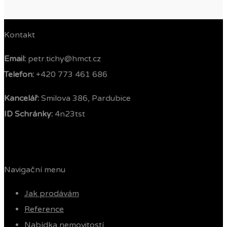
Kontakt
Email:
petr.tichy@hmct.cz
Telefon: ‭
+420 773 461 686‬
Kancelář:
Smilova 386, Pardubice
ID Schránky:
4n23tst
Navigační menu
Jak prodávám
Reference
Nabídka nemovitostí