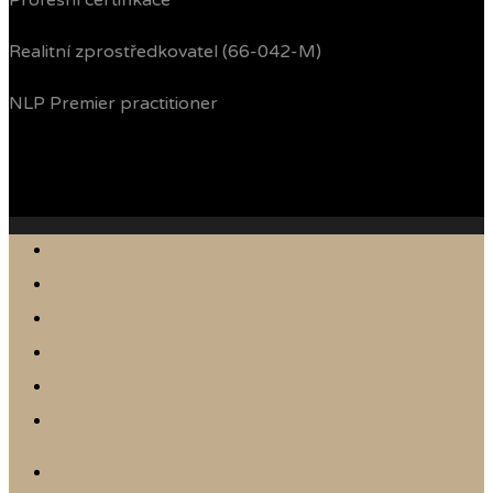
Profesní certifikace
Realitní zprostředkovatel (66-042-M)
NLP Premier practitioner
Jak prodávám
Reference
Nabídka nemovitostí
Články
Online odhad
Kontakt