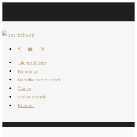
Jak prodávám
Reference
Nabídka nemovitostí
Články
Online odhad
Kontakt