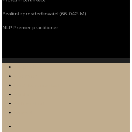
Profesní certifikace
Realitní zprostředkovatel (66-042-M)
NLP Premier practitioner
Jak prodávám
Reference
Nabídka nemovitostí
Články
Online odhad
Kontakt