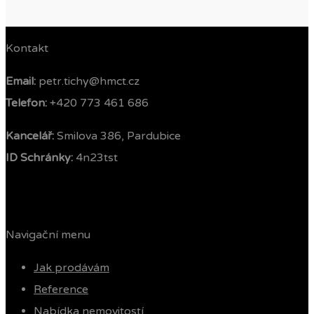
Kontakt
Email:
petr.tichy@hmct.cz
Telefon: ‭
+420 773 461 686‬
Kancelář:
Smilova 386, Pardubice
ID Schránky:
4n23tst
Navigační menu
Jak prodávám
Reference
Nabídka nemovitostí