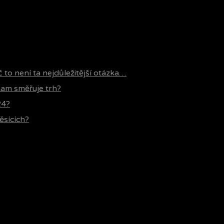
č to není ta nejdůležitější otázka…
 kam směřuje trh?
24?
ěsících?