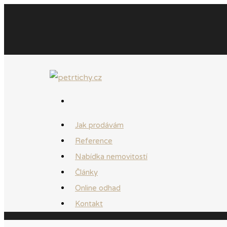
Jak prodávám
Reference
Nabídka nemovitostí
Články
Online odhad
Kontakt