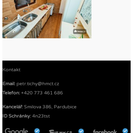
Kontakt
Email:
petr.tichy@hmct.cz
Telefon: ‭
+420 773 461 686‬
Kancelář:
Smilova 386, Pardubice
ID Schránky:
4n23tst