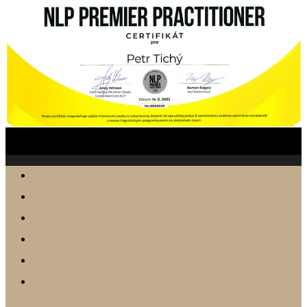
Jak prodávám
Reference
Nabídka nemovitostí
Články
Online odhad
Kontakt