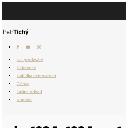
Jak prodávám
Reference
Nabídka nemovitostí
Články
Online odhad
Kontakt