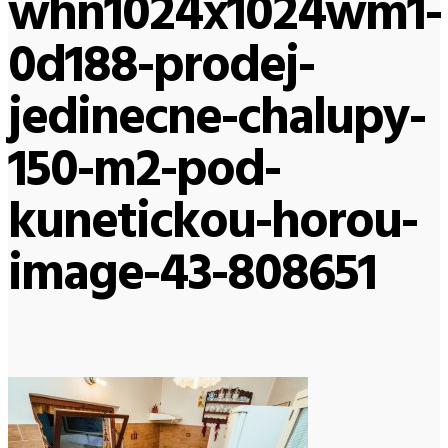
whn1024x1024wm1-
0d188-prodej-
jedinecne-chalupy-
150-m2-pod-
kunetickou-horou-
image-43-808651