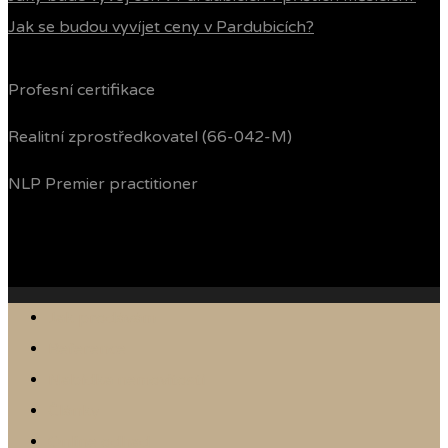
Jak se budou vyvíjet ceny v Pardubicích?
Profesní certifikace
Realitní zprostředkovatel (66-042-M)
NLP Premier practitioner
Jak prodávám
Reference
Nabídka nemovitostí
Články
Online odhad