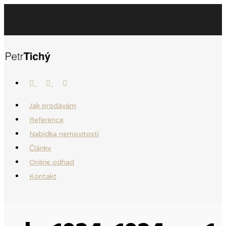
Jak prodávám
Reference
Nabídka nemovitostí
Články
Online odhad
Kontakt