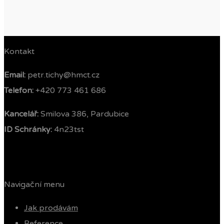
Kontakt
Email:
petr.tichy@hmct.cz
Telefon: ‭
+420 773 461 686‬
Kancelář:
Smilova 386, Pardubice
ID Schránky:
4n23tst
Navigační menu
Jak prodávám
Reference