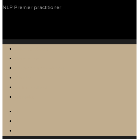
NLP Premier practitioner
Jak prodávám
Reference
Nabídka nemovitostí
Články
Online odhad
Kontakt