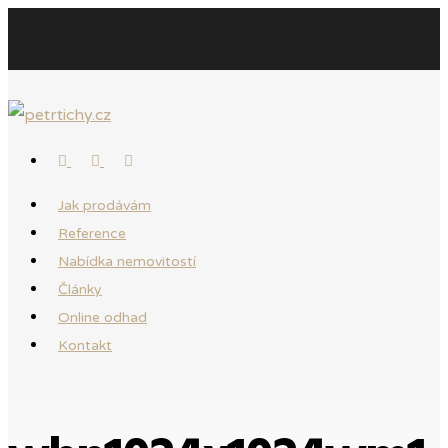
Jak prodávám
Reference
Nabídka nemovitostí
Články
Online odhad
Kontakt