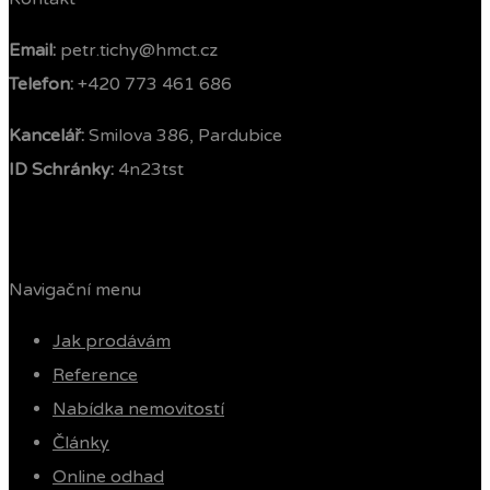
Email:
petr.tichy@hmct.cz
Telefon: ‭
+420 773 461 686‬
Kancelář:
Smilova 386, Pardubice
ID Schránky:
4n23tst
Navigační menu
Jak prodávám
Reference
Nabídka nemovitostí
Články
Online odhad