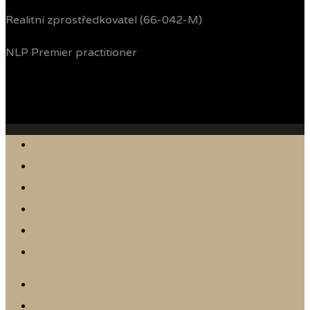
Realitní zprostředkovatel (66-042-M)
NLP Premier practitioner
Jak prodávám
Reference
Nabídka nemovitostí
Články
Online odhad
Kontakt