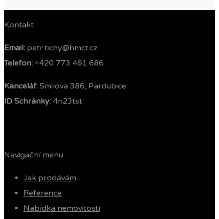
Kontakt
Email:
petr.tichy@hmct.cz
Telefon: ‭
+420 773 461 686‬
Kancelář:
Smilova 386, Pardubice
ID Schránky:
4n23tst
Navigační menu
Jak prodávám
Reference
Nabídka nemovitostí