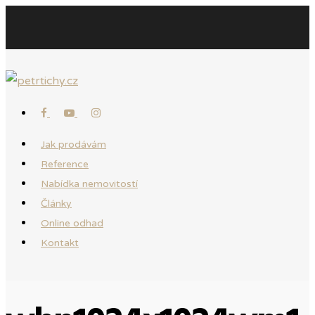
Jak prodávám
Reference
Nabídka nemovitostí
Články
Online odhad
Kontakt