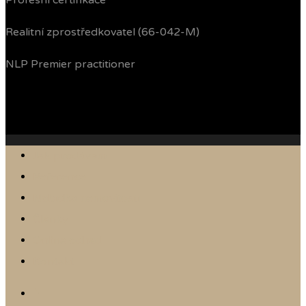
Profesní certifikace
Realitní zprostředkovatel (66-042-M)
NLP Premier practitioner
Jak prodávám
Reference
Nabídka nemovitostí
Články
Online odhad
Kontakt