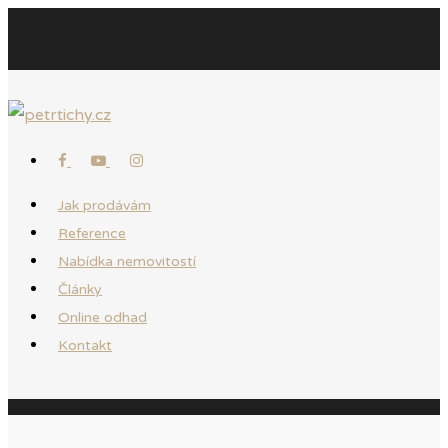
Jak prodávám
Reference
Nabídka nemovitostí
Články
Online odhad
Kontakt