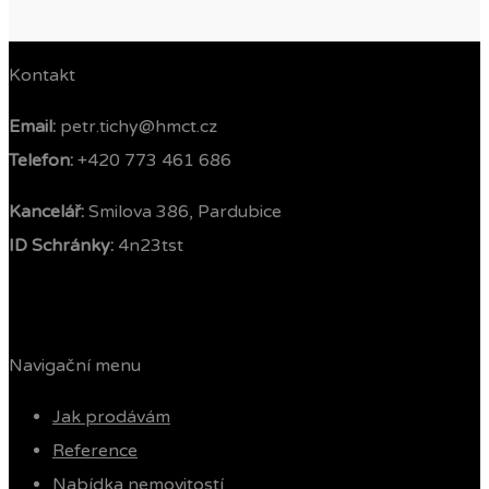
Kontakt
Email:
petr.tichy@hmct.cz
Telefon: ‭
+420 773 461 686‬
Kancelář:
Smilova 386, Pardubice
ID Schránky:
4n23tst
Navigační menu
Jak prodávám
Reference
Nabídka nemovitostí