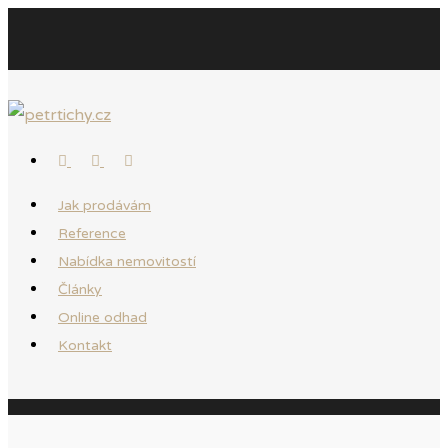
Jak prodávám
Reference
Nabídka nemovitostí
Články
Online odhad
Kontakt