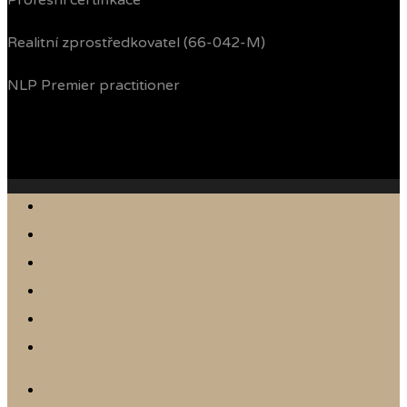
Profesní certifikace
Realitní zprostředkovatel (66-042-M)
NLP Premier practitioner
Jak prodávám
Reference
Nabídka nemovitostí
Články
Online odhad
Kontakt