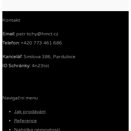
Kontakt
Email:
petr.tichy@hmct.cz
Telefon: ‭
+420 773 461 686‬
Kancelář:
Smilova 386, Pardubice
ID Schránky:
4n23tst
Navigační menu
Jak prodávám
Reference
Nabídka nemovitostí