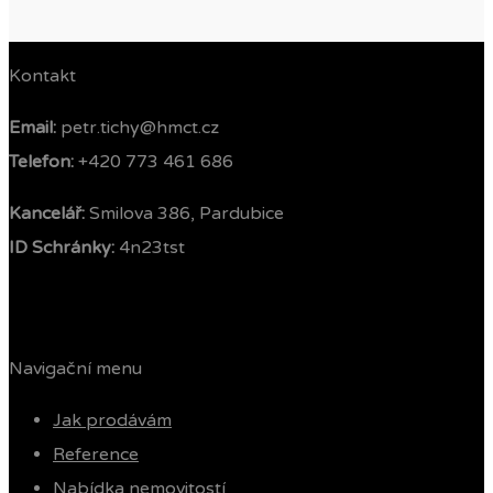
Kontakt
Email:
petr.tichy@hmct.cz
Telefon: ‭
+420 773 461 686‬
Kancelář:
Smilova 386, Pardubice
ID Schránky:
4n23tst
Navigační menu
Jak prodávám
Reference
Nabídka nemovitostí