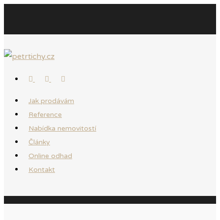
Jak prodávám
Reference
Nabídka nemovitostí
Články
Online odhad
Kontakt