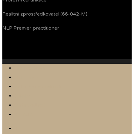
Profesní certifikace
Realitní zprostředkovatel (66-042-M)
NLP Premier practitioner
Jak prodávám
Reference
Nabídka nemovitostí
Články
Online odhad
Kontakt