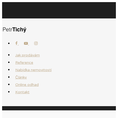
Jak prodávám
Reference
Nabídka nemovitostí
Články
Online odhad
Kontakt