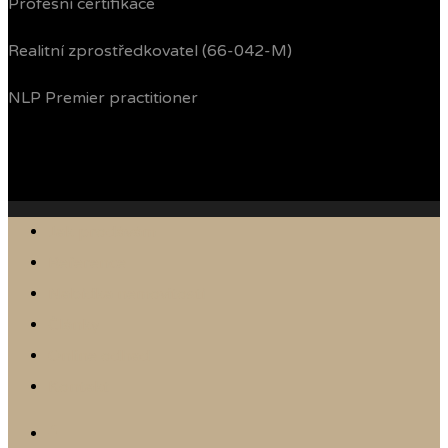
Profesní certifikace
Realitní zprostředkovatel (66-042-M)
NLP Premier practitioner
Jak prodávám
Reference
Nabídka nemovitostí
Články
Online odhad
Kontakt