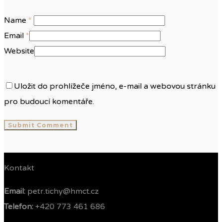
Name
*
Email
*
Website
Uložit do prohlížeče jméno, e-mail a webovou stránku
pro budoucí komentáře.
Kontakt
Email:
petr.tichy@hmct.cz
Telefon: ‭
+420 773 461 686‬