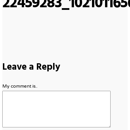
22459283_102101165
Leave a Reply
My comment is..