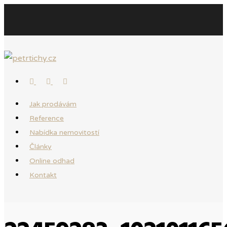
Jak prodávám
Reference
Nabídka nemovitostí
Články
Online odhad
Kontakt