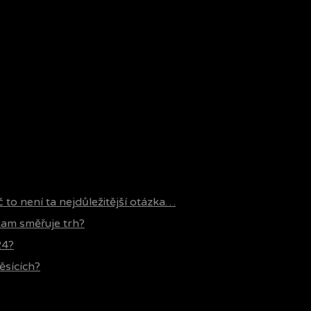
č to není ta nejdůležitější otázka…
 kam směřuje trh?
24?
ěsících?