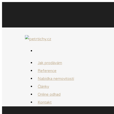
Jak prodávám
Reference
Nabídka nemovitostí
Články
Online odhad
Kontakt