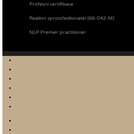
Profesní certifikace
Realitní zprostředkovatel (66-042-M)
NLP Premier practitioner
Jak prodávám
Reference
Nabídka nemovitostí
Články
Online odhad
Kontakt