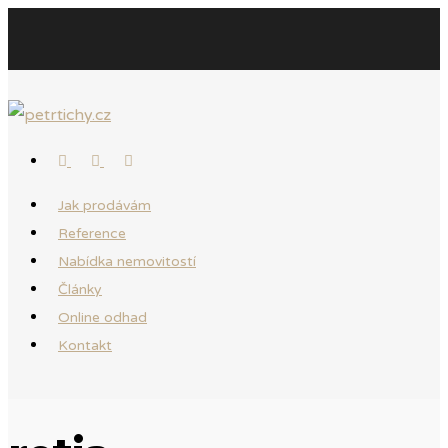
Jak prodávám
Reference
Nabídka nemovitostí
Články
Online odhad
Kontakt