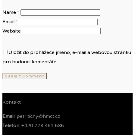
Name
*
Email
*
Website
Uložit do prohlížeče jméno, e-mail a webovou stránku
pro budoucí komentáře.
Kontakt
Email:
petr.tichy@hmct.cz
Telefon: ‭
+420 773 461 686‬